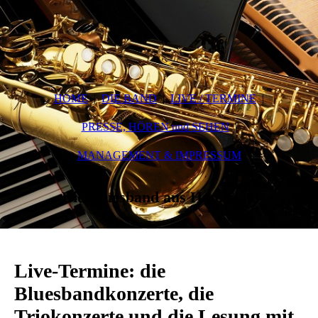
HOME
DIE BAND
LIVE / TERMINE
PRESSE, HÖREN und SEHEN
MANAGEMENT & IMPRESSUM
Die Bluesband aus Hannover
Live-Termine: die
Bluesbandkonzerte, die
Triokonzerte und die Lesung mit